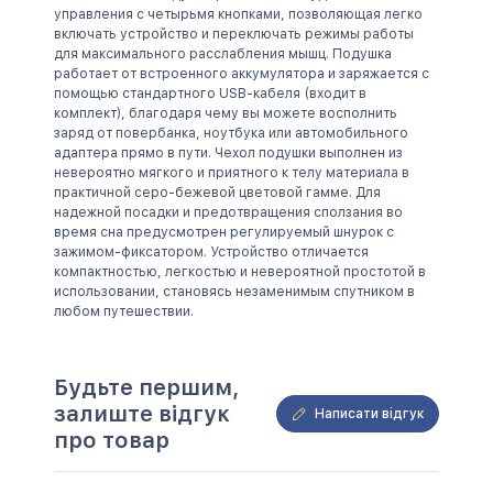
управления с четырьмя кнопками, позволяющая легко
включать устройство и переключать режимы работы
для максимального расслабления мышц. Подушка
работает от встроенного аккумулятора и заряжается с
помощью стандартного USB-кабеля (входит в
комплект), благодаря чему вы можете восполнить
заряд от повербанка, ноутбука или автомобильного
адаптера прямо в пути. Чехол подушки выполнен из
невероятно мягкого и приятного к телу материала в
практичной серо-бежевой цветовой гамме. Для
надежной посадки и предотвращения сползания во
время сна предусмотрен регулируемый шнурок с
зажимом-фиксатором. Устройство отличается
компактностью, легкостью и невероятной простотой в
использовании, становясь незаменимым спутником в
любом путешествии.
Будьте першим,
залиште відгук
Написати відгук
про товар