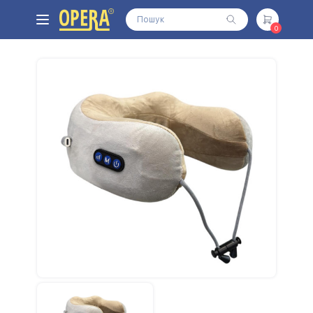
0
Всі товари
Автотовары
АКБ,Батарейки,Повербанки
Бытовая техника
Видеонаблюдение
Детские товары
Инструменты