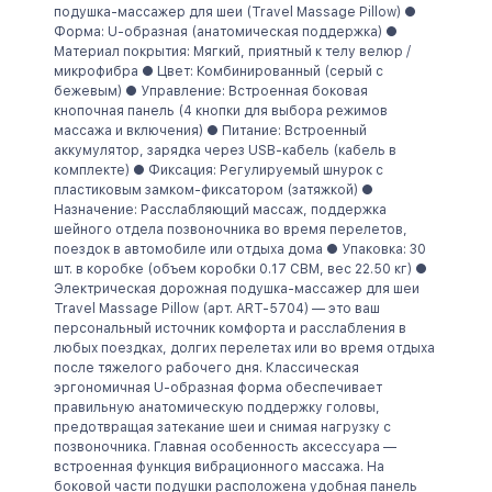
подушка-массажер для шеи (Travel Massage Pillow) ●
Посилання на товар
Форма: U-образная (анатомическая поддержка) ●
Електронна пошта
Материал покрытия: Мягкий, приятный к телу велюр /
микрофибра ● Цвет: Комбинированный (серый с
бежевым) ● Управление: Встроенная боковая
кнопочная панель (4 кнопки для выбора режимов
Дешевше знайдено тут
массажа и включения) ● Питание: Встроенный
аккумулятор, зарядка через USB-кабель (кабель в
Надіслати
комплекте) ● Фиксация: Регулируемый шнурок с
пластиковым замком-фиксатором (затяжкой) ●
Назначение: Расслабляющий массаж, поддержка
шейного отдела позвоночника во время перелетов,
поездок в автомобиле или отдыха дома ● Упаковка: 30
шт. в коробке (объем коробки 0.17 CBM, вес 22.50 кг) ●
Надіслати
Электрическая дорожная подушка-массажер для шеи
Travel Massage Pillow (арт. ART-5704) — это ваш
персональный источник комфорта и расслабления в
любых поездках, долгих перелетах или во время отдыха
Надіслати
после тяжелого рабочего дня. Классическая
эргономичная U-образная форма обеспечивает
правильную анатомическую поддержку головы,
предотвращая затекание шеи и снимая нагрузку с
позвоночника. Главная особенность аксессуара —
встроенная функция вибрационного массажа. На
боковой части подушки расположена удобная панель