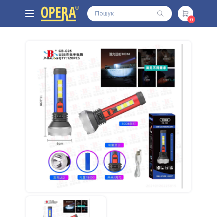
0
Всі товари
Автотовары
АКБ,Батарейки,Повербанки
Бытовая техника
Видеонаблюдение
Детские товары
Инструменты