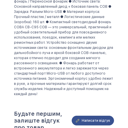
фонарь / Переносной фонарик ● Источник света:
Основной направленный диод + боковая панель COB ●
Зарядка: Разъем Micro-USB ● Материал корпуса:
Надіслати
Прочный пластик / металл ● Логистические данные
(коробка): 160 шт. ● Компактный светодиодный фонарь
COBA CB-C95 COB — это универсальный, практичный и
удобный осветительный прибор для повседневного
Надіслати
использования, поездок, кемпинга или мелких
ремонтных работ. Устройство оснащено двумя
источниками света: основным фронтальным диодом для
дальнобойного луча и яркой боковой COB-панелью,
которая отлично подходит для создания мягкого
рассеянного освещения. ● Фонарь работает от
встроенного аккумулятора и легко заряжается через
стандартный порт Micro-USB от любого доступного
источника питания. Эргономичный корпус удобно лежит
в руке, а прочные материалы гарантируют долгий срок
службы изделия. Надежный и доступный помощник на
каждый день!
Будьте першим,
залиште відгук
Написати відгук
про товар